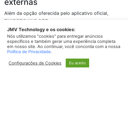
externas
Além da opção oferecida pelo aplicativo oficial,
TWEETS WIDGET
existem diversas ferramentas externas que
disponibilizam recursos extras para suas lives no
JMV Technology e os cookies:
Nós utilizamos "cookies" para entregar anúncios
Please install
oAuth Twitter Feed for Developers
plugin
Instagram. Algumas delas permitem a transmissão
específicos e também gerar uma experiência completa
simultânea em múltiplas plataformas, como Facebook
em nosso site. Ao continuar, você concorda com a nossa
Política de Privacidade
.
e YouTube, e também oferecem recursos de edição e
interação com os espectadores.
Configurações de Cookies
Eu aceito
Casos de sucesso
Muitas pessoas têm utilizado as lives no Instagram
para diversas finalidades, e alguns casos de sucesso
merecem destaque. Veja abaixo dois exemplos:
Caso 1: Lives de artistas e