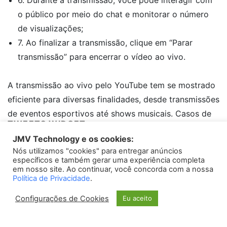
6. Durante a transmissão, você pode interagir com
o público por meio do chat e monitorar o número
de visualizações;
7. Ao finalizar a transmissão, clique em “Parar
transmissão” para encerrar o vídeo ao vivo.
A transmissão ao vivo pelo YouTube tem se mostrado
eficiente para diversas finalidades, desde transmissões
de eventos esportivos até shows musicais. Casos de
TWEETS WIDGET
sucesso como o festival Coachella e as finais do
JMV Technology e os cookies:
campeonato de eSports League of Legends
Nós utilizamos "cookies" para entregar anúncios
Please install
oAuth Twitter Feed for Developers
plugin
alcançaram milhões de espectadores ao redor do
específicos e também gerar uma experiência completa
em nosso site. Ao continuar, você concorda com a nossa
mundo.
Política de Privacidade
.
Transmissão ao vivo no
Configurações de Cookies
Eu aceito
Facebook