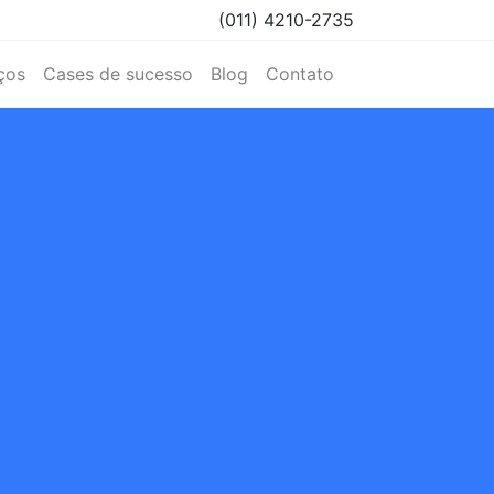
(011) 4210-2735
ços
Cases de sucesso
Blog
Contato