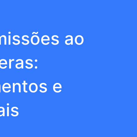
missões ao
eras:
entos e
ais