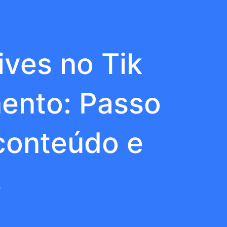
ives no Tik
ento: Passo
 conteúdo e
s