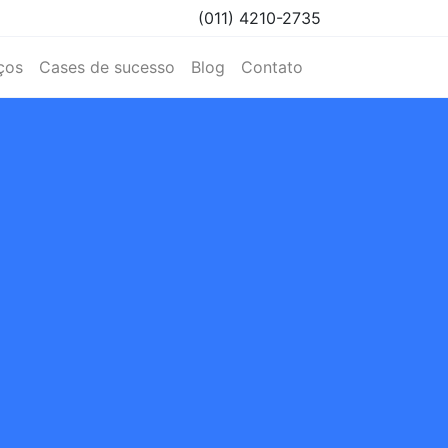
(011) 4210-2735
ços
Cases de sucesso
Blog
Contato