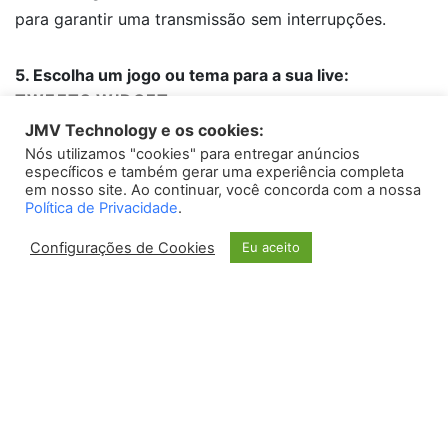
para garantir uma transmissão sem interrupções.
5. Escolha um jogo ou tema para a sua live:
TWEETS WIDGET
JMV Technology e os cookies:
A Twitch é conhecida principalmente por suas
Nós utilizamos "cookies" para entregar anúncios
Please install
oAuth Twitter Feed for Developers
plugin
transmissões de jogos, mas também é possível fazer
específicos e também gerar uma experiência completa
lives sobre outros temas, como música, culinária, arte,
em nosso site. Ao continuar, você concorda com a nossa
Política de Privacidade
.
entretenimento, entre outros. Escolha um jogo ou
tema que você goste e que acredite que possa atrair o
Configurações de Cookies
Eu aceito
público.
6. Promova a sua live:
Para aumentar as chances de sucesso da sua live, é
importante promovê-la para que o maior número
possível de pessoas fique sabendo dela. Compartilhe