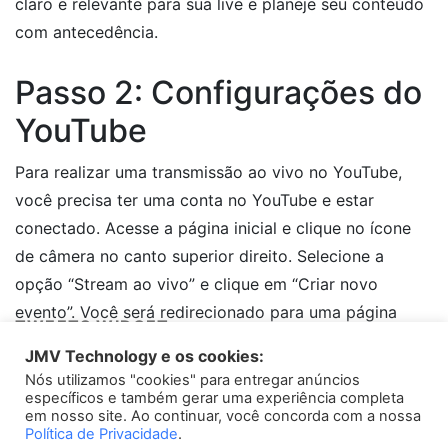
claro e relevante para sua live e planeje seu conteúdo
com antecedência.
Passo 2: Configurações do
YouTube
Para realizar uma transmissão ao vivo no YouTube,
você precisa ter uma conta no YouTube e estar
conectado. Acesse a página inicial e clique no ícone
de câmera no canto superior direito. Selecione a
opção “Stream ao vivo” e clique em “Criar novo
evento”. Você será redirecionado para uma página
TWEETS WIDGET
onde poderá configurar os detalhes da sua
JMV Technology e os cookies:
transmissão, como título, descrição e tags relevantes.
Nós utilizamos "cookies" para entregar anúncios
Please install
oAuth Twitter Feed for Developers
plugin
específicos e também gerar uma experiência completa
em nosso site. Ao continuar, você concorda com a nossa
Passo 3: Escolha a
Política de Privacidade
.