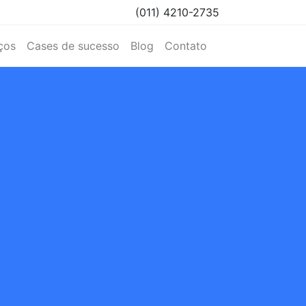
(011) 4210-2735
ços
Cases de sucesso
Blog
Contato