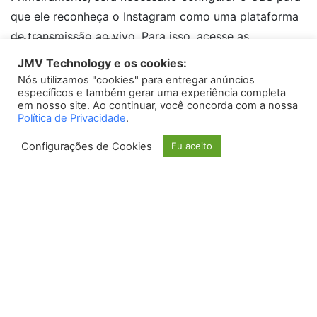
que ele reconheça o Instagram como uma plataforma
de transmissão ao vivo. Para isso, acesse as
TWEETS WIDGET
configurações do software e adicione o Instagram
JMV Technology e os cookies:
como uma nova fonte de transmissão.
Nós utilizamos "cookies" para entregar anúncios
Please install
oAuth Twitter Feed for Developers
plugin
específicos e também gerar uma experiência completa
em nosso site. Ao continuar, você concorda com a nossa
Passo 2: Configuração da
Política de Privacidade
.
transmissão
Configurações de Cookies
Eu aceito
Após adicionar o Instagram como fonte de
transmissão, é importante configurar corretamente as
definições da transmissão. Certifique-se de ajustar a
resolução, taxa de bits e outros parâmetros de acordo
com as especificações recomendadas para o
Instagram.
Passo 3: Testando a