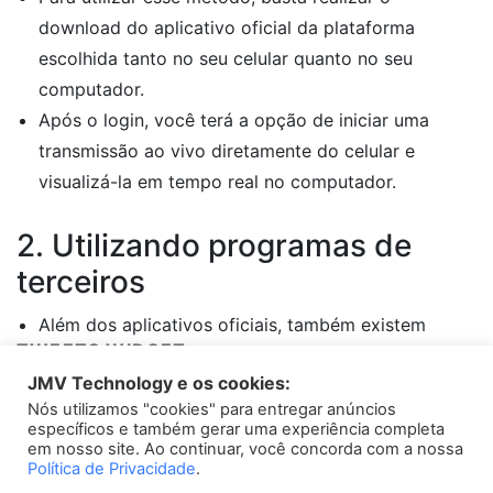
download do aplicativo oficial da plataforma
escolhida tanto no seu celular quanto no seu
computador.
Após o login, você terá a opção de iniciar uma
transmissão ao vivo diretamente do celular e
visualizá-la em tempo real no computador.
2. Utilizando programas de
terceiros
Além dos aplicativos oficiais, também existem
TWEETS WIDGET
programas de terceiros disponíveis na internet que
JMV Technology e os cookies:
permitem a transmissão do celular para o PC.
Nós utilizamos "cookies" para entregar anúncios
Please install
oAuth Twitter Feed for Developers
plugin
O OBS Studio, por exemplo, é um software gratuito
específicos e também gerar uma experiência completa
que possibilita a captura da tela do celular e a
em nosso site. Ao continuar, você concorda com a nossa
Política de Privacidade
.
exibição dessa imagem no computador.