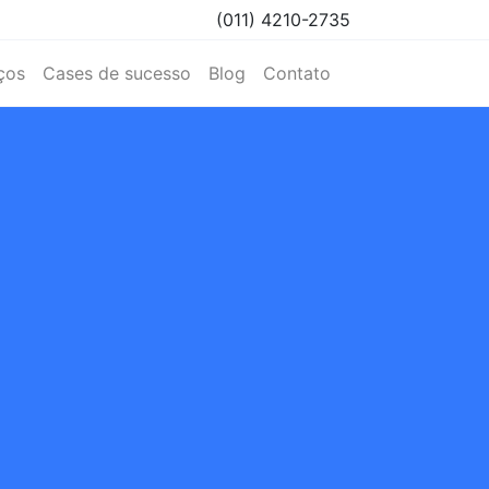
(011) 4210-2735
ços
Cases de sucesso
Blog
Contato