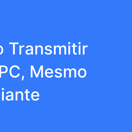
 Transmitir
u PC, Mesmo
iante