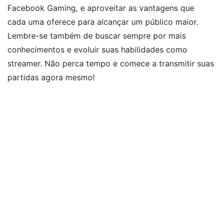
Facebook Gaming, e aproveitar as vantagens que
cada uma oferece para alcançar um público maior.
Lembre-se também de buscar sempre por mais
conhecimentos e evoluir suas habilidades como
streamer. Não perca tempo e comece a transmitir suas
partidas agora mesmo!
Post navigation
Conheça todos os recursos e vantagens do Trisio
Lite 2: Seu próximo dispositivo indispensável!
Guia Completo: Tudo o que você precisa saber
sobre a Hikvision IP e suas vantagens incríveis!
Deixe um comentário