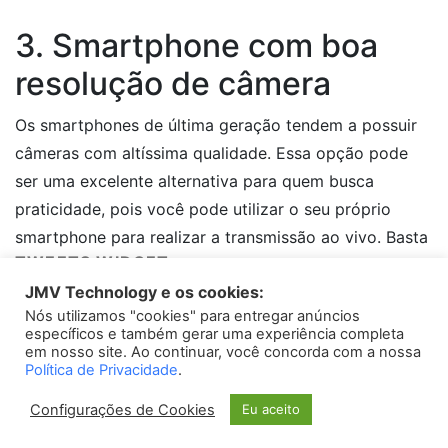
3. Smartphone com boa
resolução de câmera
Os smartphones de última geração tendem a possuir
câmeras com altíssima qualidade. Essa opção pode
ser uma excelente alternativa para quem busca
praticidade, pois você pode utilizar o seu próprio
smartphone para realizar a transmissão ao vivo. Basta
TWEETS WIDGET
garantir que seu dispositivo tenha uma boa resolução
JMV Technology e os cookies:
de câmera e conexão estável com a internet.
Nós utilizamos "cookies" para entregar anúncios
Please install
oAuth Twitter Feed for Developers
plugin
específicos e também gerar uma experiência completa
Casos de sucesso
em nosso site. Ao continuar, você concorda com a nossa
Política de Privacidade
.
Para ilustrar a efetividade dessas opções de aparelho
Configurações de Cookies
Eu aceito
para transmissão ao vivo, citaremos dois casos de
sucesso: