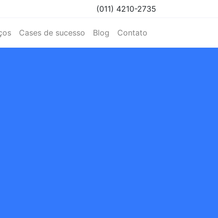
(011) 4210-2735
ços
Cases de sucesso
Blog
Contato