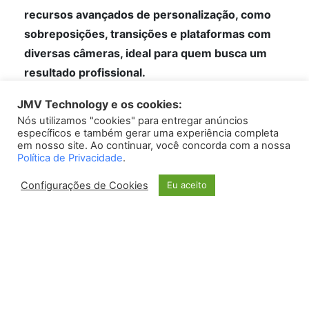
recursos avançados de personalização, como
sobreposições, transições e plataformas com
diversas câmeras, ideal para quem busca um
resultado profissional.
JMV Technology e os cookies:
Gravação pelo celular
Nós utilizamos "cookies" para entregar anúncios
específicos e também gerar uma experiência completa
Uma opção prática para quem gosta de fazer lives
em nosso site. Ao continuar, você concorda com a nossa
Política de Privacidade
.
em movimento é utilizar o próprio celular para
gravar. Com a ajuda de aplicativos específicos,
Configurações de Cookies
Eu aceito
como o Streamlabs Mobile, é possível fazer
transmissões ao vivo direto do seu dispositivo
móvel. Essa opção é muito utilizada por YouTubers
que fazem vlogs ou cobertura de eventos em
tempo real.