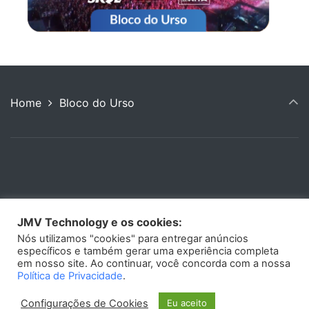
Home
Bloco do Urso
JMV Technology e os cookies:
© 2022 JMV Technology - ASN 271437 | Registro
Nós utilizamos "cookies" para entregar anúncios
específicos e também gerar uma experiência completa
ANCINE nº 48259 |
Sobre Nós
|
Termos e
em nosso site. Ao continuar, você concorda com a nossa
condições
|
Política de Privacidade
Política de Privacidade
.
Campinas - São Paulo
Configurações de Cookies
Eu aceito